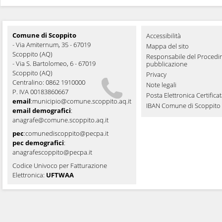
Comune di Scoppito
Accessibilità
- Via Amiternum, 35 - 67019
Mappa del sito
Scoppito (AQ)
Responsabile del Procedi
- Via S. Bartolomeo, 6 - 67019
pubblicazione
Scoppito (AQ)
Privacy
Centralino: 0862 1910000
Note legali
P. IVA 00183860667
Posta Elettronica Certifica
email
:
municipio@comune.scoppito.aq.it
IBAN Comune di Scoppito
email demografici
:
anagrafe@comune.scoppito.aq.it
pec
:
comunediscoppito@pecpa.it
pec demografici
:
anagrafescoppito@pecpa.it
Codice Univoco per Fatturazione
Elettronica:
UFTWAA