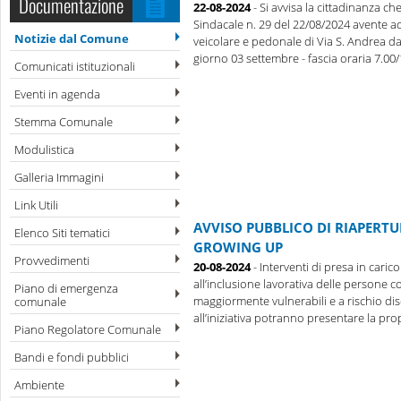
Documentazione
22-08-2024
- Si avvisa la cittadinanza c
Sindacale n. 29 del 22/08/2024 avente ad 
Notizie dal Comune
veicolare e pedonale di Via S. Andrea da
giorno 03 settembre - fascia oraria 7.00/18
Comunicati istituzionali
Eventi in agenda
Stemma Comunale
Modulistica
Galleria Immagini
Link Utili
AVVISO PUBBLICO DI RIAPERTU
Elenco Siti tematici
GROWING UP
Provvedimenti
20-08-2024
- Interventi di presa in carico
all’inclusione lavorativa delle persone c
Piano di emergenza
maggiormente vulnerabili e a rischio disc
comunale
all’iniziativa potranno presentare la propr
Piano Regolatore Comunale
Bandi e fondi pubblici
Ambiente