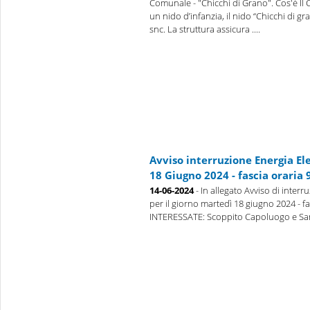
Comunale - "Chicchi di Grano". Cos'è Il
un nido d’infanzia, il nido “Chicchi di gr
snc. La struttura assicura ....
Avviso interruzione Energia El
18 Giugno 2024 - fascia oraria 9
14-06-2024
- In allegato Avviso di interr
per il giorno martedì 18 giugno 2024 - fa
INTERESSATE: Scoppito Capoluogo e San