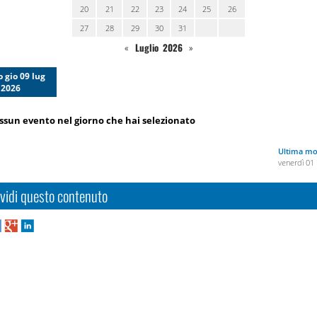
20
21
22
23
24
25
26
27
28
29
30
31
«
Luglio 2026
»
o gio 09 lug
2026
ssun evento nel giorno che hai selezionato
Ultima mo
venerdì 01 
vidi questo contenuto