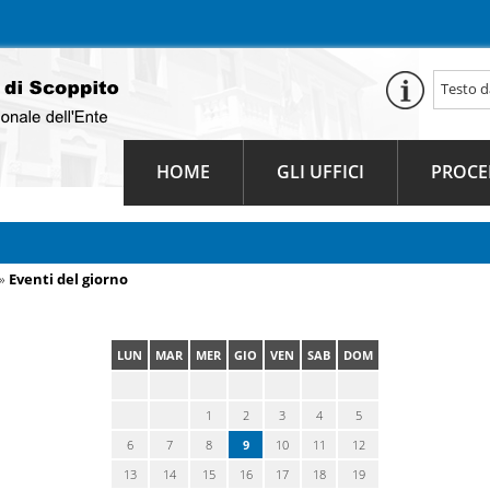
HOME
GLI UFFICI
PROCE
»
Eventi del giorno
LUN
MAR
MER
GIO
VEN
SAB
DOM
1
2
3
4
5
6
7
8
9
10
11
12
13
14
15
16
17
18
19