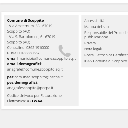
Comune di Scoppito
Accessibilità
- Via Amiternum, 35 - 67019
Mappa del sito
Scoppito (AQ)
Responsabile del Procedi
- Via S. Bartolomeo, 6 - 67019
pubblicazione
Scoppito (AQ)
Privacy
Centralino: 0862 1910000
Note legali
P. IVA 00183860667
Posta Elettronica Certifica
email
:
municipio@comune.scoppito.aq.it
IBAN Comune di Scoppito
email demografici
:
anagrafe@comune.scoppito.aq.it
pec
:
comunediscoppito@pecpa.it
pec demografici
:
anagrafescoppito@pecpa.it
Codice Univoco per Fatturazione
Elettronica:
UFTWAA