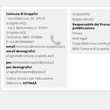
Comune di Scoppito
Accessibilità
- Via Amiternum, 35 - 67019
Mappa del sito
Scoppito (AQ)
Responsabile del Proce
- Via S. Bartolomeo, 6 - 67019
pubblicazione
Scoppito (AQ)
Privacy
Centralino: 0862 1910000
Note legali
P. IVA 00183860667
Posta Elettronica Certifica
email
:
municipio@comune.scoppito.aq.it
IBAN Comune di Scoppito
email demografici
:
anagrafe@comune.scoppito.aq.it
pec
:
comunediscoppito@pecpa.it
pec demografici
:
anagrafescoppito@pecpa.it
Codice Univoco per Fatturazione
Elettronica:
UFTWAA