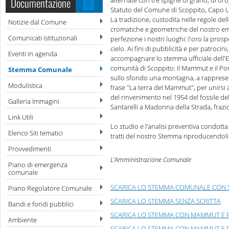
Documentazione
alternate con tre spighe di grano, di or
Statuto del Comune di Scoppito, Capo I, 
La tradizione, custodita nelle regole dell
Notizie dal Comune
cromatiche e geometriche del nostro embl
Comunicati istituzionali
perfezione i nostri luoghi: l'oro la prosp
cielo. Ai fini di pubblicità e per patroci
Eventi in agenda
accompagnare lo stemma ufficiale dell'En
comunità di Scoppito: il Mammut e il Pon
Stemma Comunale
sullo sfondo una montagna, a rappresent
Modulistica
frase "La terra del Mammut", per unirsi ai
del rinvenimento nel 1954 del fossile de
Galleria Immagini
Santarelli a Madonna della Strada, frazi
Link Utili
Lo studio e l’analisi preventiva condotta
Elenco Siti tematici
tratti del nostro Stemma riproducendoli f
Provvedimenti
L’Amministrazione Comunale
Piano di emergenza
comunale
SCARICA LO STEMMA COMUNALE CON 
Piano Regolatore Comunale
SCARICA LO STEMMA SENZA SCRITTA
Bandi e fondi pubblici
SCARICA LO STEMMA CON MAMMUT E 
Ambiente
SCARICA LO STEMMA CON MAMMUT E P