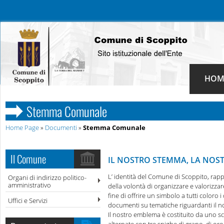
HOM
Stemma Comunale
Home Page
»
Documenti
»
Stemma Comunale
Il Comune
IL NOSTRO STEMMA, LA NOST
L’ identità del Comune di Scoppito, rapp
Organi di indirizzo politico-
amministrativo
della volontà di organizzare e valorizzare
fine di offrire un simbolo a tutti coloro
Uffici e Servizi
documenti su tematiche riguardanti il no
Il nostro emblema è costituito da uno sc