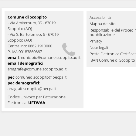
Comune di Scoppito
Accessibilità
- Via Amiternum, 35 - 67019
Mappa del sito
Scoppito (AQ)
Responsabile del Procedi
- Via S. Bartolomeo, 6 - 67019
pubblicazione
Scoppito (AQ)
Privacy
Centralino: 0862 1910000
Note legali
P. IVA 00183860667
Posta Elettronica Certifica
email
:
municipio@comune.scoppito.aq.it
IBAN Comune di Scoppito
email demografici
:
anagrafe@comune.scoppito.aq.it
pec
:
comunediscoppito@pecpa.it
pec demografici
:
anagrafescoppito@pecpa.it
Codice Univoco per Fatturazione
Elettronica:
UFTWAA