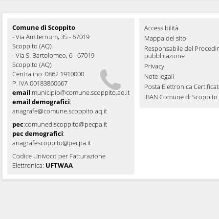
Comune di Scoppito
Accessibilità
- Via Amiternum, 35 - 67019
Mappa del sito
Scoppito (AQ)
Responsabile del Procedi
- Via S. Bartolomeo, 6 - 67019
pubblicazione
Scoppito (AQ)
Privacy
Centralino: 0862 1910000
Note legali
P. IVA 00183860667
Posta Elettronica Certifica
email
:
municipio@comune.scoppito.aq.it
IBAN Comune di Scoppito
email demografici
:
anagrafe@comune.scoppito.aq.it
pec
:
comunediscoppito@pecpa.it
pec demografici
:
anagrafescoppito@pecpa.it
Codice Univoco per Fatturazione
Elettronica:
UFTWAA