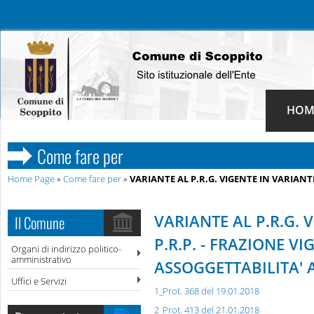
HOM
Come fare per
Home Page
»
Come fare per
»
VARIANTE AL P.R.G. VIGENTE IN VARIANTE
VARIANTE AL P.R.G. 
Il Comune
P.R.P. - FRAZIONE V
Organi di indirizzo politico-
amministrativo
ASSOGGETTABILITA' A
Uffici e Servizi
1_Prot. 368 del 19.01.2018
2_Prot. 413 del 21.01.2018