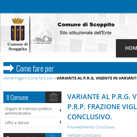
HOM
Come fare per
Home Page
»
Come fare per
»
VARIANTE AL P.R.G. VIGENTE IN VARIAN
VARIANTE AL P.R.G. 
Il Comune
P.R.P. FRAZIONE VI
Organi di indirizzo politico-
amministrativo
CONCLUSIVO.
Uffici e Servizi
Provvedimento Conclusivo
Verbale Conclusivo