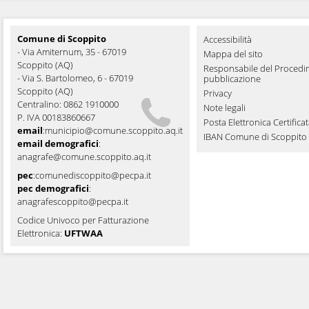
Comune di Scoppito
Accessibilità
- Via Amiternum, 35 - 67019
Mappa del sito
Scoppito (AQ)
Responsabile del Procedi
- Via S. Bartolomeo, 6 - 67019
pubblicazione
Scoppito (AQ)
Privacy
Centralino: 0862 1910000
Note legali
P. IVA 00183860667
Posta Elettronica Certifica
email
:
municipio@comune.scoppito.aq.it
IBAN Comune di Scoppito
email demografici
:
anagrafe@comune.scoppito.aq.it
pec
:
comunediscoppito@pecpa.it
pec demografici
:
anagrafescoppito@pecpa.it
Codice Univoco per Fatturazione
Elettronica:
UFTWAA