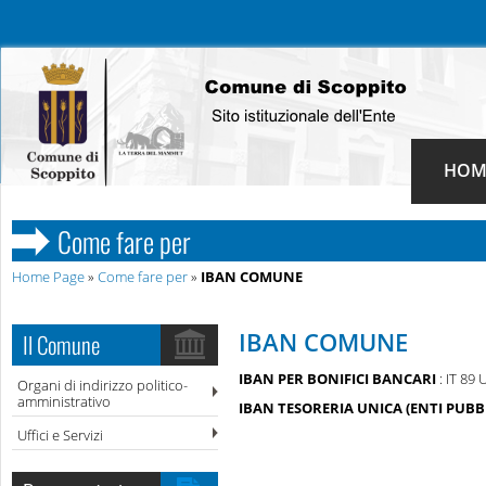
HOM
Come fare per
Home Page
»
Come fare per
»
IBAN COMUNE
IBAN COMUNE
Il Comune
IBAN PER BONIFICI BANCARI
: IT 89
Organi di indirizzo politico-
amministrativo
IBAN TESORERIA UNICA (ENTI PUBBL
Uffici e Servizi