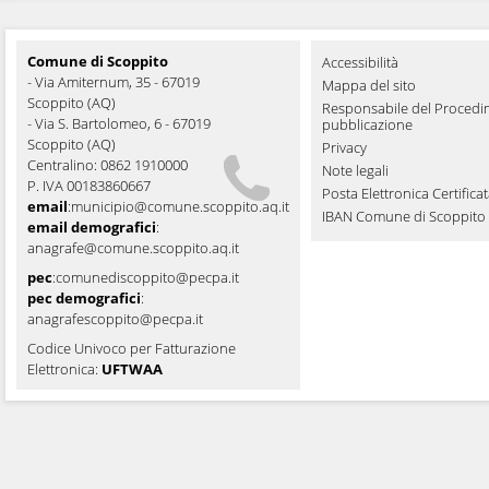
Comune di Scoppito
Accessibilità
- Via Amiternum, 35 - 67019
Mappa del sito
Scoppito (AQ)
Responsabile del Procedi
- Via S. Bartolomeo, 6 - 67019
pubblicazione
Scoppito (AQ)
Privacy
Centralino: 0862 1910000
Note legali
P. IVA 00183860667
Posta Elettronica Certifica
email
:
municipio@comune.scoppito.aq.it
IBAN Comune di Scoppito
email demografici
:
anagrafe@comune.scoppito.aq.it
pec
:
comunediscoppito@pecpa.it
pec demografici
:
anagrafescoppito@pecpa.it
Codice Univoco per Fatturazione
Elettronica:
UFTWAA