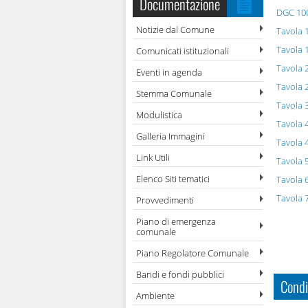
Documentazione
DGC 100
Notizie dal Comune
Tavola 1
Tavola 1
Comunicati istituzionali
Tavola 2
Eventi in agenda
Tavola 2
Stemma Comunale
Tavola 3
Modulistica
Tavola 
Galleria Immagini
Tavola 
Link Utili
Tavola 5
Elenco Siti tematici
Tavola 6
Tavola 7
Provvedimenti
Piano di emergenza
comunale
Piano Regolatore Comunale
Bandi e fondi pubblici
Condi
Ambiente