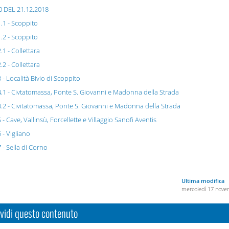
 DEL 21.12.2018
.1 - Scoppito
.2 - Scoppito
.1 - Collettara
.2 - Collettara
 - Località Bivio di Scoppito
4.1 - Civtatomassa, Ponte S. Giovanni e Madonna della Strada
4.2 - Civitatomassa, Ponte S. Giovanni e Madonna della Strada
 - Cave, Vallinsù, Forcellette e Villaggio Sanofi Aventis
 - Vigliano
 - Sella di Corno
Ultima modifica
mercoledì 17 nov
vidi questo contenuto