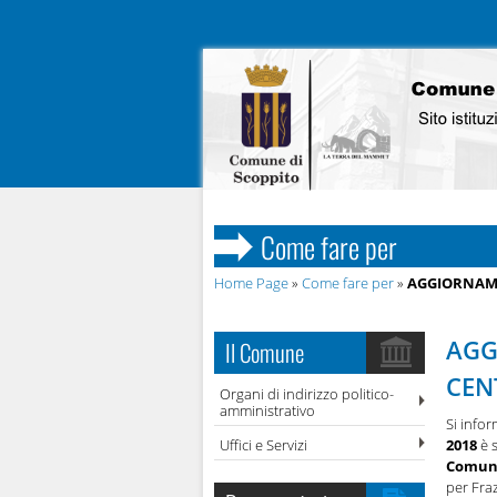
Come fare per
Home Page
»
Come fare per
»
AGGIORNAME
AGG
Il Comune
CEN
Organi di indirizzo politico-
amministrativo
Si info
Uffici e Servizi
2018
è 
Comune
per Fraz