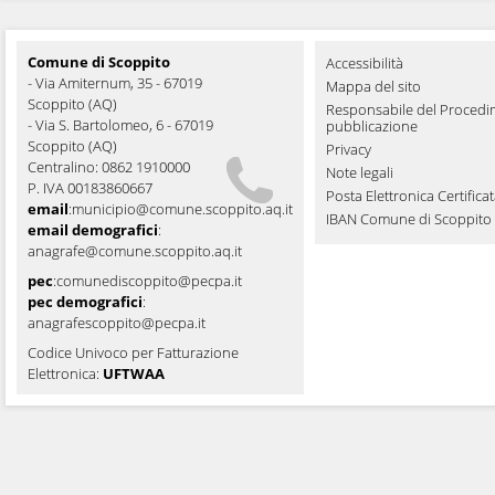
Comune di Scoppito
Accessibilità
- Via Amiternum, 35 - 67019
Mappa del sito
Scoppito (AQ)
Responsabile del Procedi
- Via S. Bartolomeo, 6 - 67019
pubblicazione
Scoppito (AQ)
Privacy
Centralino: 0862 1910000
Note legali
P. IVA 00183860667
Posta Elettronica Certifica
email
:
municipio@comune.scoppito.aq.it
IBAN Comune di Scoppito
email demografici
:
anagrafe@comune.scoppito.aq.it
pec
:
comunediscoppito@pecpa.it
pec demografici
:
anagrafescoppito@pecpa.it
Codice Univoco per Fatturazione
Elettronica:
UFTWAA