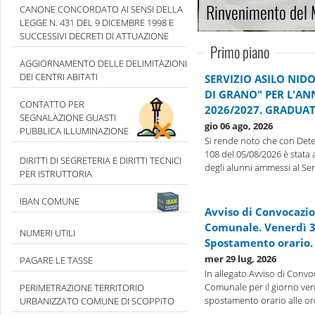
Rinvenimento del
CANONE CONCORDATO AI SENSI DELLA
LEGGE N. 431 DEL 9 DICEMBRE 1998 E
SUCCESSIVI DECRETI DI ATTUAZIONE
Primo piano
AGGIORNAMENTO DELLE DELIMITAZIONI
DEI CENTRI ABITATI
SERVIZIO ASILO NID
DI GRANO" PER L'A
CONTATTO PER
2026/2027. GRADUAT
SEGNALAZIONE GUASTI
gio 06 ago, 2026
PUBBLICA ILLUMINAZIONE
Si rende noto che con Dete
108 del 05/08/2026 è stata
DIRITTI DI SEGRETERIA E DIRITTI TECNICI
degli alunni ammessi al Servi
PER ISTRUTTORIA
IBAN COMUNE
Avviso di Convocazio
Comunale. Venerdì 31
NUMERI UTILI
Spostamento orario.
mer 29 lug, 2026
PAGARE LE TASSE
In allegato Avviso di Convo
Comunale per il giorno ven
PERIMETRAZIONE TERRITORIO
spostamento orario alle or
URBANIZZATO COMUNE DI SCOPPITO