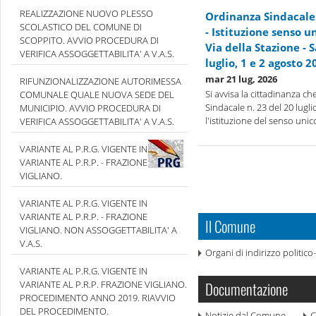
REALIZZAZIONE NUOVO PLESSO
Ordinanza Sindacale 
SCOLASTICO DEL COMUNE DI
- Istituzione senso 
SCOPPITO. AVVIO PROCEDURA DI
Via della Stazione - 
VERIFICA ASSOGGETTABILITA' A V.A.S.
luglio, 1 e 2 agosto 2
mar 21 lug, 2026
RIFUNZIONALIZZAZIONE AUTORIMESSA
Si avvisa la cittadinanza c
COMUNALE QUALE NUOVA SEDE DEL
Sindacale n. 23 del 20 lugl
MUNICIPIO. AVVIO PROCEDURA DI
l'istituzione del senso unic
VERIFICA ASSOGGETTABILITA' A V.A.S.
VARIANTE AL P.R.G. VIGENTE IN
VARIANTE AL P.R.P. - FRAZIONE
VIGLIANO.
VARIANTE AL P.R.G. VIGENTE IN
VARIANTE AL P.R.P. - FRAZIONE
Il Comune
VIGLIANO. NON ASSOGGETTABILITA' A
V.A.S.
Organi di indirizzo politic
VARIANTE AL P.R.G. VIGENTE IN
VARIANTE AL P.R.P. FRAZIONE VIGLIANO.
Documentazione
PROCEDIMENTO ANNO 2019. RIAVVIO
DEL PROCEDIMENTO.
Notizie dal Comune
C