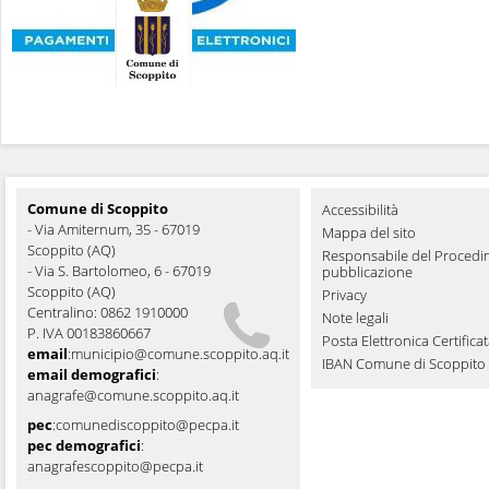
Comune di Scoppito
Accessibilità
- Via Amiternum, 35 - 67019
Mappa del sito
Scoppito (AQ)
Responsabile del Procedi
- Via S. Bartolomeo, 6 - 67019
pubblicazione
Scoppito (AQ)
Privacy
Centralino: 0862 1910000
Note legali
P. IVA 00183860667
Posta Elettronica Certifica
email
:
municipio@comune.scoppito.aq.it
IBAN Comune di Scoppito
email demografici
:
anagrafe@comune.scoppito.aq.it
pec
:
comunediscoppito@pecpa.it
pec demografici
:
anagrafescoppito@pecpa.it