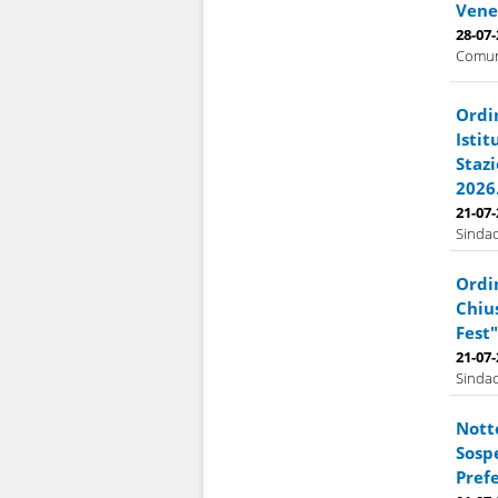
Vener
28-07
Comuna
Ordi
Isti
Stazi
2026
21-07
Sindac
Ordi
Chiu
Fest"
21-07
Sindac
Notte
Sospe
Prefe