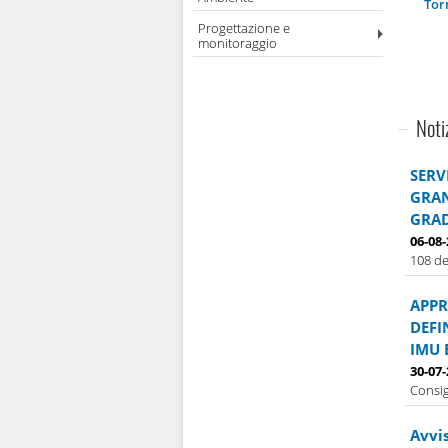
Tor
Progettazione e
monitoraggio
Noti
SERV
GRAN
GRAD
06-08
108 de
APPR
DEFI
IMU 
30-07
Consig
Avvi