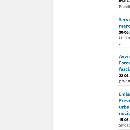
01-07
Prefet
Servi
merco
30-06
LUGLI
....
Avvis
Force
fasci
22-06
previs
Emis
Prev
urban
nociv
15-06
Sindac