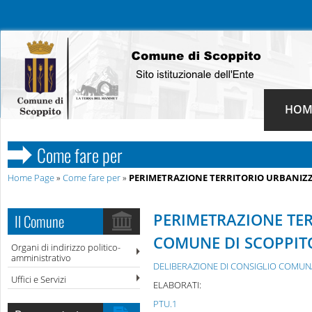
HOM
Come fare per
Home Page
»
Come fare per
»
PERIMETRAZIONE TERRITORIO URBANIZ
PERIMETRAZIONE TE
Il Comune
COMUNE DI SCOPPIT
Organi di indirizzo politico-
amministrativo
DELIBERAZIONE DI CONSIGLIO COMUNAL
Uffici e Servizi
ELABORATI:
PTU.1