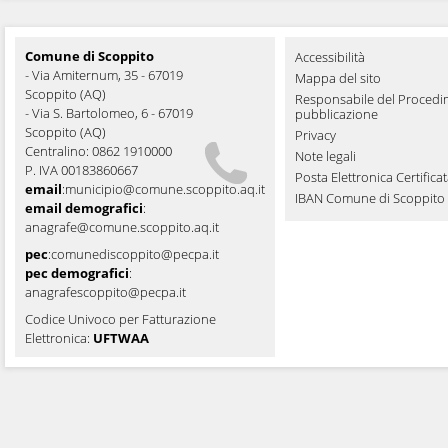
Comune di Scoppito
Accessibilità
- Via Amiternum, 35 - 67019
Mappa del sito
Scoppito (AQ)
Responsabile del Procedi
- Via S. Bartolomeo, 6 - 67019
pubblicazione
Scoppito (AQ)
Privacy
Centralino: 0862 1910000
Note legali
P. IVA 00183860667
Posta Elettronica Certifica
email
:
municipio@comune.scoppito.aq.it
IBAN Comune di Scoppito
email demografici
:
anagrafe@comune.scoppito.aq.it
pec
:
comunediscoppito@pecpa.it
pec demografici
:
anagrafescoppito@pecpa.it
Codice Univoco per Fatturazione
Elettronica:
UFTWAA