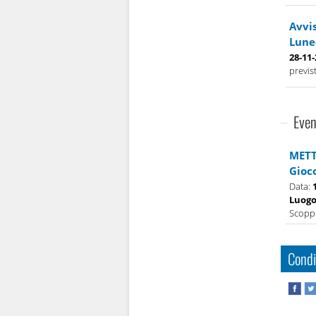
Avvis
Luned
28-11
previst
Even
METT
Gioc
Data:
Luog
Scoppi
Condi