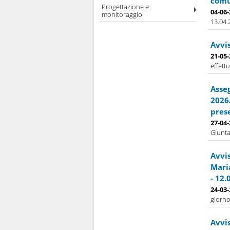
comu
Progettazione e
04-06
monitoraggio
13.04.2
Avvis
21-05
effettu
Asse
2026
prese
27-04
Giunta
Avvis
Maria
- 12.
24-03
giorno
Avvis