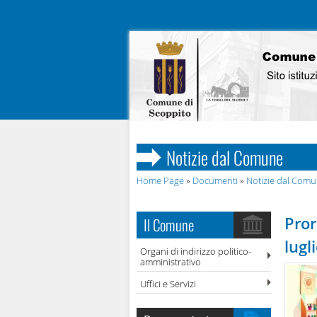
Notizie dal Comune
Home Page
»
Documenti
»
Notizie dal Com
Pror
Il Comune
lugl
Organi di indirizzo politico-
amministrativo
Uffici e Servizi