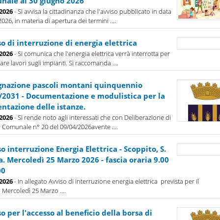
nale al 30 giugno 2026
-2026
- Si avvisa la cittadinanza che l'avviso pubblicato in data
026, in materia di apertura dei termini ....
o di interruzione di energia elettrica
-2026
- Si comunica che l'energia elettrica verrà interrotta per
are lavori sugli impianti. Si raccomanda ....
gnazione pascoli montani quinquennio
/2031 - Documentazione e modulistica per la
ntazione delle istanze.
-2026
- Si rende noto agli interessati che con Deliberazione di
 Comunale n° 20 del 09/04/2026avente ....
o interruzione Energia Elettrica - Scoppito, S.
. Mercoledì 25 Marzo 2026 - fascia oraria 9.00
00
-2026
- In allegato Avviso di interruzione energia elettrica prevista per il
 Mercoledì 25 Marzo ....
o per l'accesso al beneficio della borsa di