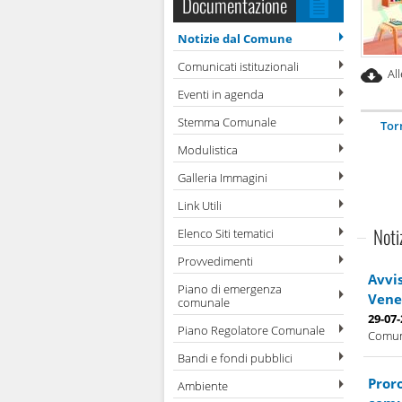
Documentazione
Notizie dal Comune
Comunicati istituzionali
Al
Eventi in agenda
Stemma Comunale
Tor
Modulistica
Galleria Immagini
Link Utili
Noti
Elenco Siti tematici
Provvedimenti
Avvi
Piano di emergenza
Vene
comunale
29-07
Piano Regolatore Comunale
Comuna
Bandi e fondi pubblici
Proro
Ambiente