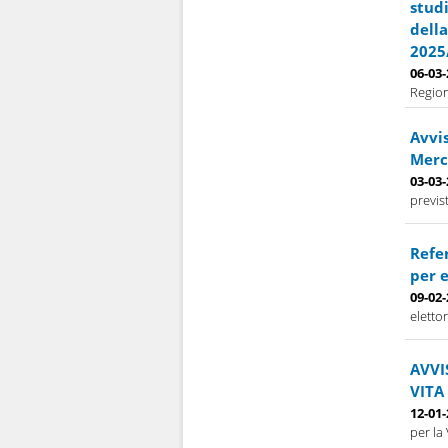
studi
della
2025
06-03
Region
Avvis
Merco
03-03
previs
Refe
per e
09-02
elettor
AVVI
VITA
12-01
per la 