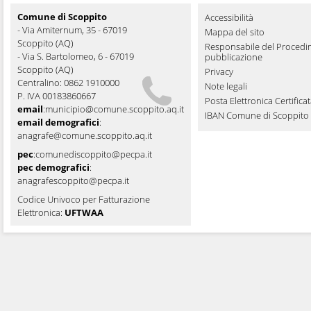
Comune di Scoppito
Accessibilità
- Via Amiternum, 35 - 67019
Mappa del sito
Scoppito (AQ)
Responsabile del Procedi
- Via S. Bartolomeo, 6 - 67019
pubblicazione
Scoppito (AQ)
Privacy
Centralino: 0862 1910000
Note legali
P. IVA 00183860667
Posta Elettronica Certifica
email
:
municipio@comune.scoppito.aq.it
IBAN Comune di Scoppito
email demografici
:
anagrafe@comune.scoppito.aq.it
pec
:
comunediscoppito@pecpa.it
pec demografici
:
anagrafescoppito@pecpa.it
Codice Univoco per Fatturazione
Elettronica:
UFTWAA