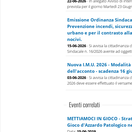
22-06-2026
- In allegato Avviso di inte
prevista per il giorno Martedì 23 Giugno
Emissione Ordinanza Sindacal
Prevenzione incendi, sicurez
urbano e per il contrasto all
nocivi.
15-06-2026
- Si avvisa la cittadinanza
Sindacale n. 16/2026 avente ad oggett
Nuova I.M.U. 2026 - Modalità
dell'acconto - scadenza 16 gi
03-06-2026
- Si avvisa la cittadinanza 
2026 deve essere effettuato il versamen
Eventi correlati
METTIAMOCI IN GIOCO - Strate
Gioco d'Azzardo Patologico n
Data:
15-06-2019