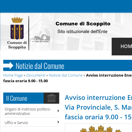
HOM
Notizie dal Comune
Home Page
»
Documenti
»
Notizie dal Comune
»
Avviso interruzione Energ
fascia oraria 9.00 - 15.00
Avviso interruzione En
Il Comune
Via Provinciale, S. M
Organi di indirizzo politico-
amministrativo
fascia oraria 9.00 - 1
Uffici e Servizi