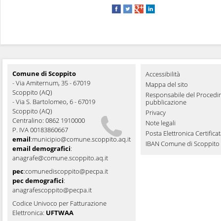
Comune di Scoppito
Accessibilità
- Via Amiternum, 35 - 67019
Mappa del sito
Scoppito (AQ)
Responsabile del Procedi
- Via S. Bartolomeo, 6 - 67019
pubblicazione
Scoppito (AQ)
Privacy
Centralino: 0862 1910000
Note legali
P. IVA 00183860667
Posta Elettronica Certifica
email
:
municipio@comune.scoppito.aq.it
IBAN Comune di Scoppito
email demografici
:
anagrafe@comune.scoppito.aq.it
pec
:
comunediscoppito@pecpa.it
pec demografici
:
anagrafescoppito@pecpa.it
Codice Univoco per Fatturazione
Elettronica:
UFTWAA