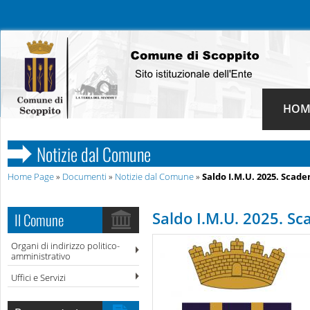
HOM
Notizie dal Comune
Home Page
»
Documenti
»
Notizie dal Comune
»
Saldo I.M.U. 2025. Scade
Saldo I.M.U. 2025. S
Il Comune
Organi di indirizzo politico-
amministrativo
Uffici e Servizi