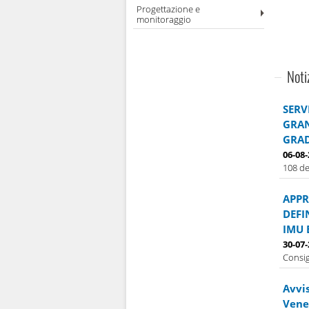
Progettazione e
monitoraggio
Noti
SERV
GRAN
GRAD
06-08
108 de
APPR
DEFI
IMU 
30-07
Consig
Avvi
Vener