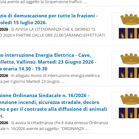
tizia avente ad oggetto la Sospensione traffico ....
zio di demuscazione per tutte le frazioni -
ledì 15 luglio 2026.
-2026
- SI AVVISA LA CITTADINANZA CHE IL GIORNO 15
O 2026 A PARTIRE DALLE ORE 22.00 SARANNO EFFETTUATI
o interruzione Energia Elettrica - Cave,
llette, Vallinsù. Martedì 23 Giugno 2026 -
a oraria 14.30 - 19.30
-2026
- In allegato Avviso di interruzione energia elettrica
ta per il giorno Martedì 23 Giugno ....
sione Ordinanza Sindacale n. 16/2026 -
enzione incendi, sicurezza stradale, decoro
o e per il contrasto alla diffusione di animali
i.
-2026
- Si avvisa la cittadinanza che è stata emessa Ordinanza
ale n. 16/2026 avente ad oggetto: "ORDINANZA ....