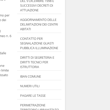
DEL 9 DICEMBRE 1998 E
SUCCESSIVI DECRETI DI
ATTUAZIONE
imo per
AGGIORNAMENTO DELLE
e dei
DELIMITAZIONI DEI CENTRI
ABITATI
l
omeo n. 6
CONTATTO PER
SEGNALAZIONE GUASTI
PUBBLICA ILLUMINAZIONE
dalle
DIRITTI DI SEGRETERIA E
DIRITTI TECNICI PER
ione
ISTRUTTORIA
e limite
issato
IBAN COMUNE
NUMERI UTILI
PAGARE LE TASSE
PERIMETRAZIONE
TERRITORIO URBANIZZATO