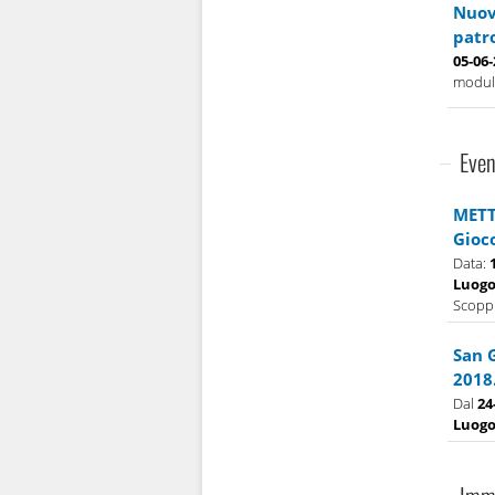
Nuova
patr
05-06
modulo
Even
METT
Gioc
Data:
Luog
Scoppi
San 
2018
Dal
24
Luog