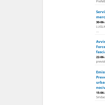
Prefet
Servi
merco
30-06
LUGLI
....
Avvis
Force
fasci
22-06
previs
Emis
Prev
urban
nociv
15-06
Sindac