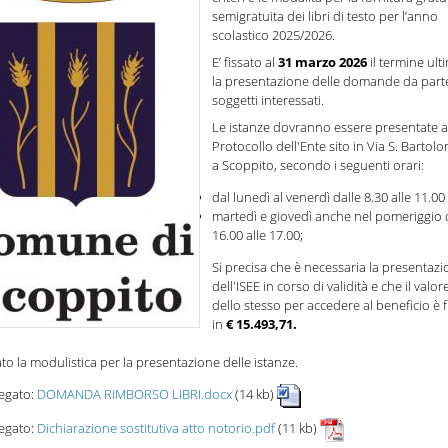
semigratuita dei libri di testo per l’anno
scolastico 2025/2026.
E’ fissato al
31 marzo 2026
il termine ult
la presentazione delle domande da part
soggetti interessati.
Le istanze dovranno essere presentate a
Protocollo dell'Ente sito in Via S. Bartol
a Scoppito, secondo i seguenti orari:
dal lunedì al venerdì dalle 8.30 alle 11.00
martedì e giovedì anche nel pomeriggio 
16.00 alle 17.00;
Si precisa che è necessaria la presentaz
dell'ISEE in corso di validità e che il valor
dello stesso per accedere al beneficio è f
in
€ 15.493,71.
ato la modulistica per la presentazione delle istanze.
legato:
DOMANDA RIMBORSO LIBRI.docx
(14 kb)
legato:
Dichiarazione sostitutiva atto notorio.pdf
(11 kb)