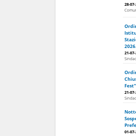
28-07
Comuna
Ordi
Isti
Stazi
2026
21-07
Sindac
Ordi
Chiu
Fest"
21-07
Sindac
Notte
Sospe
Prefe
01-07