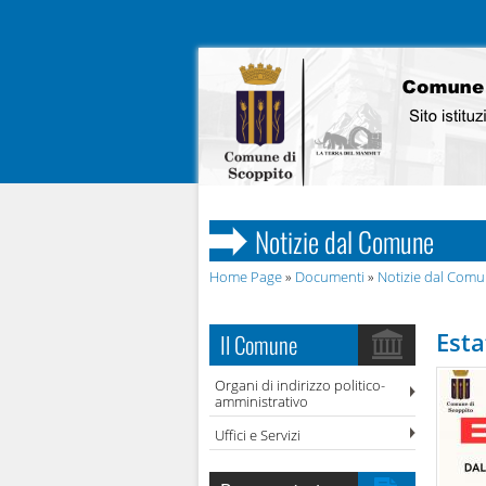
Notizie dal Comune
Home Page
»
Documenti
»
Notizie dal Com
Est
Il Comune
Organi di indirizzo politico-
amministrativo
Uffici e Servizi