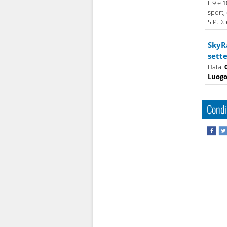
Il 9 e
sport,
S.P.D.
SkyR
sett
Data:
Luog
Condi