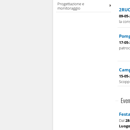
Progettazione e
monitoraggio
2RUO
09-05
la con
Pomp
17-05
patroc
Camp
15-05
Scoppi
Even
Festa
Dal
28
Luog