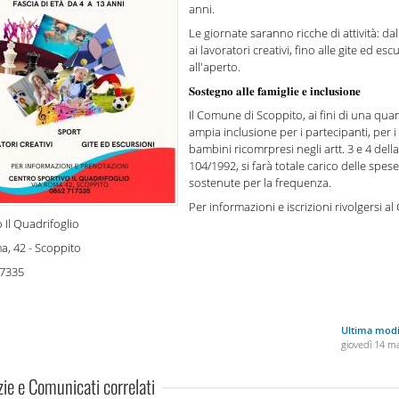
anni.
Le giornate saranno ricche di attività: da
ai lavoratori creativi, fino alle gite ed esc
all'aperto.
𝐒𝐨𝐬𝐭𝐞𝐠𝐧𝐨 𝐚𝐥𝐥𝐞 𝐟𝐚𝐦𝐢𝐠𝐥𝐢𝐞 𝐞 𝐢𝐧𝐜𝐥𝐮𝐬𝐢𝐨𝐧𝐞
Il Comune di Scoppito, ai fini di una qua
ampia inclusione per i partecipanti, per i
bambini ricomrpresi negli artt. 3 e 4 dell
104/1992, si farà totale carico delle spese
sostenute per la frequenza.
Per informazioni e iscrizioni rivolgersi al
 Il Quadrifoglio
a, 42 - Scoppito
17335
Ultima modi
giovedì 14 m
zie e Comunicati correlati