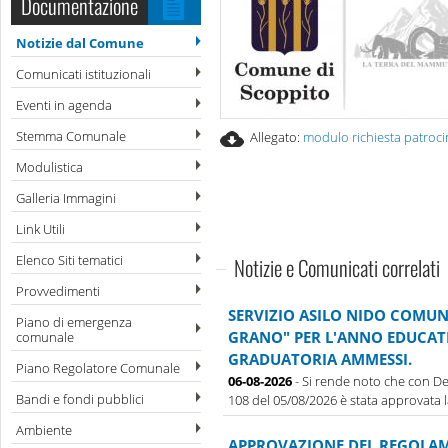
Documentazione
Notizie dal Comune
Comunicati istituzionali
Eventi in agenda
Stemma Comunale
Allegato:
modulo richiesta patroci
Modulistica
Galleria Immagini
Link Utili
Elenco Siti tematici
Notizie e Comunicati correlati
Provvedimenti
SERVIZIO ASILO NIDO COMUN
Piano di emergenza
GRANO" PER L'ANNO EDUCATI
comunale
GRADUATORIA AMMESSI.
Piano Regolatore Comunale
06-08-2026
- Si rende noto che con De
Bandi e fondi pubblici
108 del 05/08/2026 è stata approvata la 
Ambiente
APPROVAZIONE DEL REGOLAM