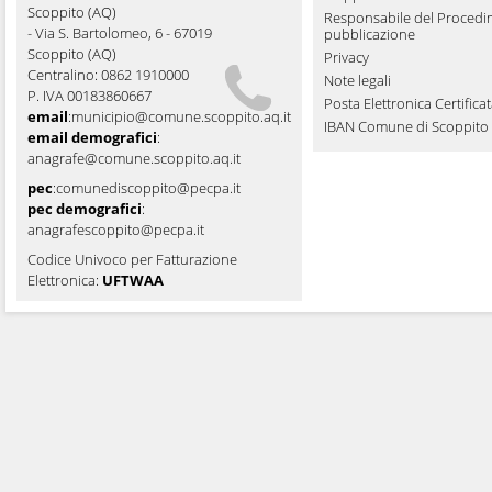
Scoppito (AQ)
Responsabile del Procedi
- Via S. Bartolomeo, 6 - 67019
pubblicazione
Scoppito (AQ)
Privacy
Centralino: 0862 1910000
Note legali
P. IVA 00183860667
Posta Elettronica Certifica
email
:
municipio@comune.scoppito.aq.it
IBAN Comune di Scoppito
email demografici
:
anagrafe@comune.scoppito.aq.it
pec
:
comunediscoppito@pecpa.it
pec demografici
:
anagrafescoppito@pecpa.it
Codice Univoco per Fatturazione
Elettronica:
UFTWAA