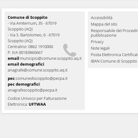
Comune di Scoppito
Accessibilità
- Via Amiternum, 35 - 67019
Mappa del sito
Scoppito (AQ)
Responsabile del Procedi
- Via S. Bartolomeo, 6 - 67019
pubblicazione
Scoppito (AQ)
Privacy
Centralino: 0862 1910000
Note legali
P. IVA 00183860667
Posta Elettronica Certifica
email
:
municipio@comune.scoppito.aq.it
IBAN Comune di Scoppito
email demografici
:
anagrafe@comune.scoppito.aq.it
pec
:
comunediscoppito@pecpa.it
pec demografici
:
anagrafescoppito@pecpa.it
Codice Univoco per Fatturazione
Elettronica:
UFTWAA