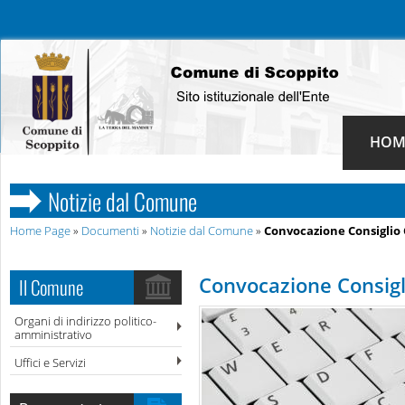
HOM
Notizie dal Comune
Home Page
»
Documenti
»
Notizie dal Comune
»
Convocazione Consigli
Convocazione Consig
Il Comune
Organi di indirizzo politico-
amministrativo
Uffici e Servizi