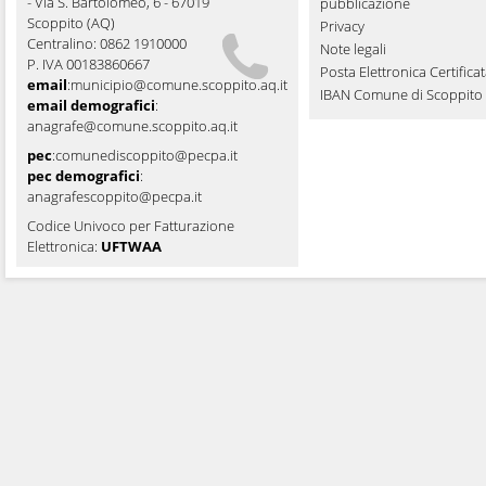
- Via S. Bartolomeo, 6 - 67019
pubblicazione
Scoppito (AQ)
Privacy
Centralino: 0862 1910000
Note legali
P. IVA 00183860667
Posta Elettronica Certifica
email
:
municipio@comune.scoppito.aq.it
IBAN Comune di Scoppito
email demografici
:
anagrafe@comune.scoppito.aq.it
pec
:
comunediscoppito@pecpa.it
pec demografici
:
anagrafescoppito@pecpa.it
Codice Univoco per Fatturazione
Elettronica:
UFTWAA