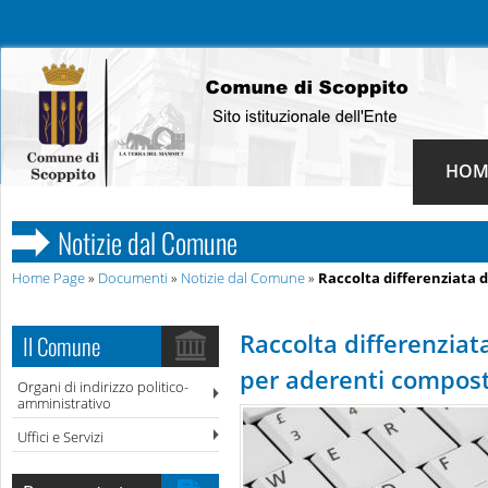
HOM
Notizie dal Comune
Home Page
»
Documenti
»
Notizie dal Comune
»
Raccolta differenziata 
Raccolta differenziata
Il Comune
per aderenti compost
Organi di indirizzo politico-
amministrativo
Uffici e Servizi