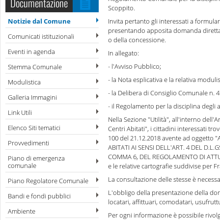
Documentazione
Scoppito.
Notizie dal Comune
Invita pertanto gli interessati a formula
presentando apposita domanda diretta ad
Comunicati istituzionali
o della concessione.
Eventi in agenda
In allegato:
- l'Avviso Pubblico;
Stemma Comunale
- la Nota esplicativa e la relativa modulis
Modulistica
- la Delibera di Consiglio Comunale n. 4
Galleria Immagini
- il Regolamento per la disciplina degli a
Link Utili
Nella Sezione "Utilità", all'interno del
Elenco Siti tematici
Centri Abitati", i cittadini interessati 
100 del 21.12.2018 avente ad oggett
Provvedimenti
ABITATI AI SENSI DELL'ART. 4 DEL D.L.
COMMA 6, DEL REGOLAMENTO DI ATTUA
Piano di emergenza
comunale
e le relative cartografie suddivise per Fr
La consultazione delle stesse è necessa
Piano Regolatore Comunale
L'obbligo della presentazione della doma
Bandi e fondi pubblici
locatari, affittuari, comodatari, usufrutt
Ambiente
Per ogni informazione è possibile rivolg