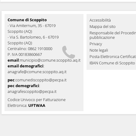
Comune di Scoppito
Accessibilità
- Via Amiternum, 35 - 67019
Mappa del sito
Scoppito (AQ)
Responsabile del Procedi
- Via S. Bartolomeo, 6 - 67019
pubblicazione
Scoppito (AQ)
Privacy
Centralino: 0862 1910000
Note legali
P. IVA 00183860667
Posta Elettronica Certifica
email
:
municipio@comune.scoppito.aq.it
IBAN Comune di Scoppito
email demografici
:
anagrafe@comune.scoppito.aq.it
pec
:
comunediscoppito@pecpa.it
pec demografici
:
anagrafescoppito@pecpa.it
Codice Univoco per Fatturazione
Elettronica:
UFTWAA