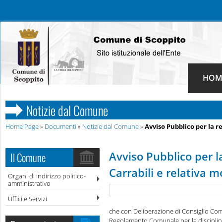
HOM
Notizie dal Comune
Home Page
»
Documenti
»
Notizie dal Comune
»
Avviso Pubblico per la re
Avviso Pubblico per l
Il Comune
Carrabili e relativa m
Organi di indirizzo politico-
amministrativo
Uffici e Servizi
che con Deliberazione di Consiglio Comu
Regolamento Comunale per la disciplina 