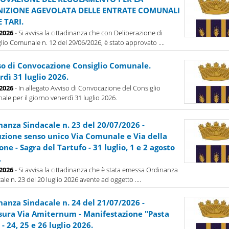
NIZIONE AGEVOLATA DELLE ENTRATE COMUNALI
E TARI.
-2026
- Si avvisa la cittadinanza che con Deliberazione di
lio Comunale n. 12 del 29/06/2026, è stato approvato ....
so di Convocazione Consiglio Comunale.
dì 31 luglio 2026.
-2026
- In allegato Avviso di Convocazione del Consiglio
le per il giorno venerdì 31 luglio 2026.
nanza Sindacale n. 23 del 20/07/2026 -
tuzione senso unico Via Comunale e Via della
one - Sagra del Tartufo - 31 luglio, 1 e 2 agosto
.
-2026
- Si avvisa la cittadinanza che è stata emessa Ordinanza
ale n. 23 del 20 luglio 2026 avente ad oggetto ....
nanza Sindacale n. 24 del 21/07/2026 -
sura Via Amiternum - Manifestazione "Pasta
 - 24, 25 e 26 luglio 2026.