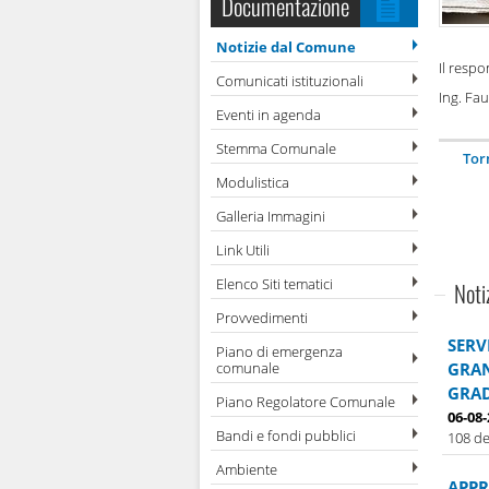
Documentazione
Notizie dal Comune
Il respo
Comunicati istituzionali
Ing. Fa
Eventi in agenda
Stemma Comunale
Tor
Modulistica
Galleria Immagini
Link Utili
Elenco Siti tematici
Noti
Provvedimenti
SERV
Piano di emergenza
comunale
GRAN
GRAD
Piano Regolatore Comunale
06-08
Bandi e fondi pubblici
108 de
Ambiente
APPR