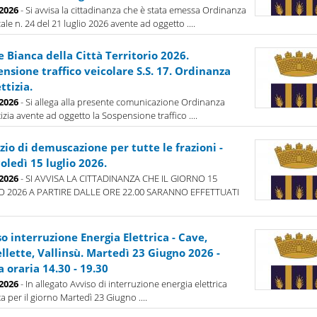
-2026
- Si avvisa la cittadinanza che è stata emessa Ordinanza
ale n. 24 del 21 luglio 2026 avente ad oggetto ....
 Bianca della Città Territorio 2026.
nsione traffico veicolare S.S. 17. Ordinanza
ttizia.
-2026
- Si allega alla presente comunicazione Ordinanza
tizia avente ad oggetto la Sospensione traffico ....
zio di demuscazione per tutte le frazioni -
ledì 15 luglio 2026.
-2026
- SI AVVISA LA CITTADINANZA CHE IL GIORNO 15
O 2026 A PARTIRE DALLE ORE 22.00 SARANNO EFFETTUATI
o interruzione Energia Elettrica - Cave,
llette, Vallinsù. Martedì 23 Giugno 2026 -
a oraria 14.30 - 19.30
-2026
- In allegato Avviso di interruzione energia elettrica
ta per il giorno Martedì 23 Giugno ....