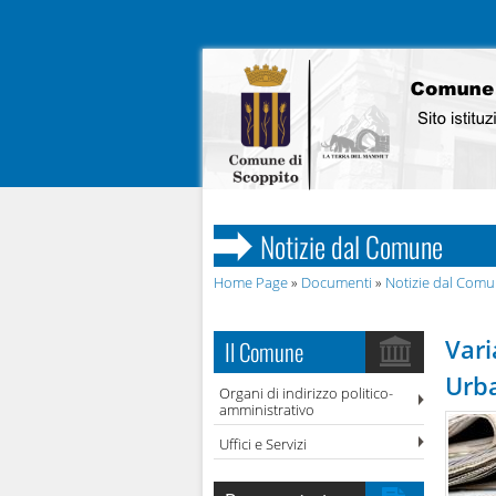
Notizie dal Comune
Home Page
»
Documenti
»
Notizie dal Com
Vari
Il Comune
Urba
Organi di indirizzo politico-
amministrativo
Uffici e Servizi