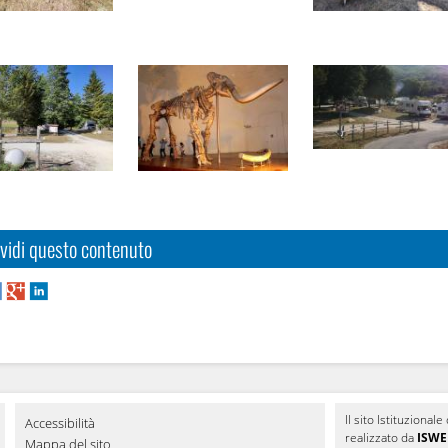
vidi questo contenuto
Il sito Istituziona
Accessibilità
realizzato da
ISWEB
Mappa del sito