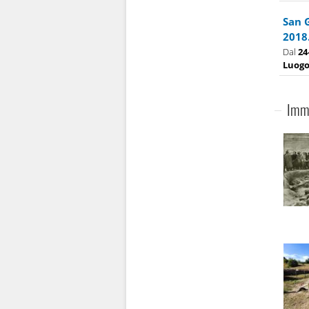
San 
2018
Dal
24
Luog
Imma