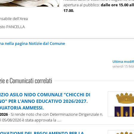
apertura al pubblico:
dalle ore 15.00 al
17.00.
nsabile dell'Area
usto PANCELLA
na nella pagina Notizie dal Comune
Ultima modif
venerdì 15 feb
zie e Comunicati correlati
IZIO ASILO NIDO COMUNALE "CHICCHI DI
O" PER L'ANNO EDUCATIVO 2026/2027.
UATORIA AMMESSI.
-2026
- Si rende noto che con Determinazione Dirigenziale n.
l 05/08/2026 è stata approvata la ....
OVAZIONE DEL REGOLAMENTO PER LA