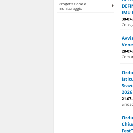
Progettazione e
DEFI
monitoraggio
IMU 
30-07
Consig
Avvi
Vener
28-07
Comuna
Ordi
Isti
Stazi
2026
21-07
Sindac
Ordi
Chiu
Fest"