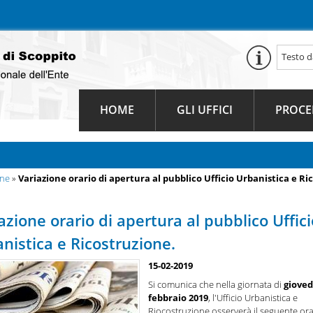
HOME
GLI UFFICI
PROCE
une
»
Variazione orario di apertura al pubblico Ufficio Urbanistica e Ri
azione orario di apertura al pubblico Uffici
nistica e Ricostruzione.
15-02-2019
Si comunica che nella giornata di
gioved
febbraio 2019
, l'Ufficio Urbanistica e
Riocostruzione osserverà il seguente ora