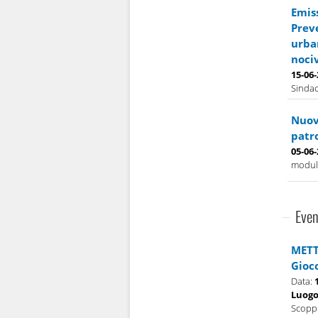
Emis
Prev
urban
nociv
15-06
Sindac
Nuova
patr
05-06
modulo
Even
METT
Gioc
Data:
Luog
Scoppi