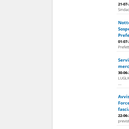
21-07
Sindac
Notte
Sospe
Prefe
01-07
Prefet
Servi
merco
30-06
LUGLI
....
Avvis
Force
fasci
22-06
previs