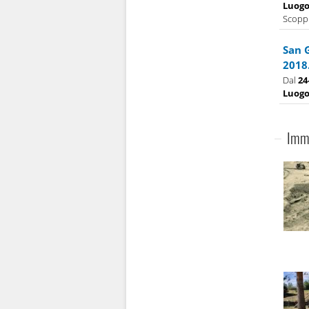
Luog
Scoppi
San 
2018
Dal
24
Luog
Imma