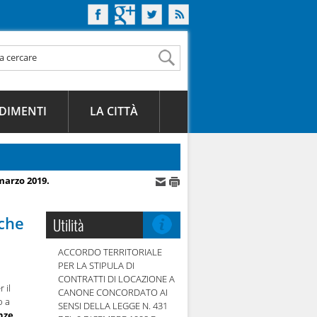
DIMENTI
LA CITTÀ
marzo 2019.
iche
Utilità
ACCORDO TERRITORIALE
PER LA STIPULA DI
CONTRATTI DI LOCAZIONE A
 il
CANONE CONCORDATO AI
ro a
SENSI DELLA LEGGE N. 431
nze