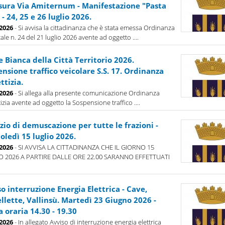
sura Via Amiternum - Manifestazione "Pasta
 - 24, 25 e 26 luglio 2026.
-2026
- Si avvisa la cittadinanza che è stata emessa Ordinanza
ale n. 24 del 21 luglio 2026 avente ad oggetto ....
 Bianca della Città Territorio 2026.
nsione traffico veicolare S.S. 17. Ordinanza
ttizia.
-2026
- Si allega alla presente comunicazione Ordinanza
tizia avente ad oggetto la Sospensione traffico ....
zio di demuscazione per tutte le frazioni -
ledì 15 luglio 2026.
-2026
- SI AVVISA LA CITTADINANZA CHE IL GIORNO 15
O 2026 A PARTIRE DALLE ORE 22.00 SARANNO EFFETTUATI
o interruzione Energia Elettrica - Cave,
llette, Vallinsù. Martedì 23 Giugno 2026 -
a oraria 14.30 - 19.30
-2026
- In allegato Avviso di interruzione energia elettrica