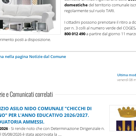
domestiche
del territorio comunale iscr
regolarmente sul ruolo TARI.
I cittadini possono prenotare il ritiro a d
per n. 3 colli al numero verde del COGE
800 012 490
a partire dal giorno 11 marz
rimento posti a disposizione.
na nella pagina Notizie dal Comune
Ultima modi
venerdì 08 
zie e Comunicati correlati
IZIO ASILO NIDO COMUNALE "CHICCHI DI
O" PER L'ANNO EDUCATIVO 2026/2027.
UATORIA AMMESSI.
-2026
- Si rende noto che con Determinazione Dirigenziale n.
l 05/08/2026 è stata approvata la ....