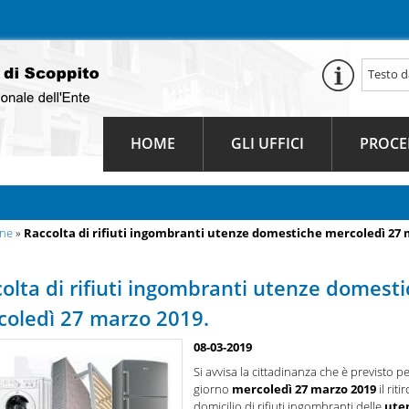
HOME
GLI UFFICI
PROCE
une
»
Raccolta di rifiuti ingombranti utenze domestiche mercoledì 27 
olta di rifiuti ingombranti utenze domest
oledì 27 marzo 2019.
08-03-2019
Si avvisa la cittadinanza che è previsto per
giorno
mercoledì 27 marzo 2019
il riti
domicilio di rifiuti ingombranti delle
ute