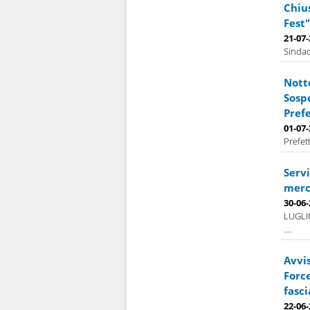
Chiu
Fest"
21-07
Sindac
Notte
Sospe
Prefe
01-07
Prefet
Servi
merco
30-06
LUGLI
....
Avvis
Force
fasci
22-06