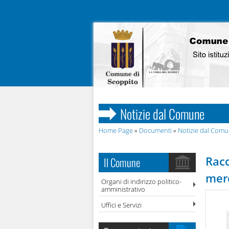
Notizie dal Comune
Home Page
»
Documenti
»
Notizie dal Com
Racc
Il Comune
merc
Organi di indirizzo politico-
amministrativo
Uffici e Servizi