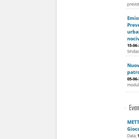
previs
Emis
Prev
urban
nociv
15-06
Sindac
Nuova
patr
05-06
modulo
Even
METT
Gioc
Data: