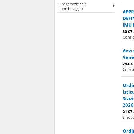
Progettazione e
monitoraggio
APPR
DEFI
IMU 
30-07
Consig
Avvi
Vener
28-07
Comuna
Ordi
Isti
Stazi
2026
21-07
Sindac
Ordi