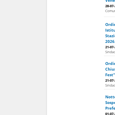
Vener
28-07
Comuna
Ordi
Isti
Stazi
2026
21-07
Sindac
Ordi
Chiu
Fest"
21-07
Sindac
Notte
Sospe
Prefe
01-07