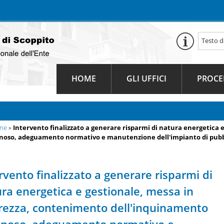
HOME
GLI UFFICI
PROCE
une
»
Intervento finalizzato a generare risparmi di natura energetica e
oso, adeguamento normativo e manutenzione dell'impianto di pubbli
rvento finalizzato a generare risparmi di
ra energetica e gestionale, messa in
rezza, contenimento dell'inquinamento