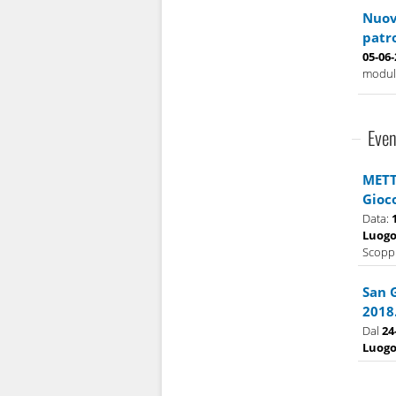
Nuova
patr
05-06
modulo
Even
METT
Gioc
Data:
Luog
Scoppi
San 
2018
Dal
24
Luog