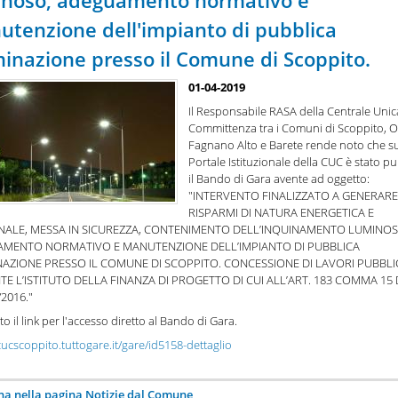
inoso, adeguamento normativo e
tenzione dell'impianto di pubblica
minazione presso il Comune di Scoppito.
01-04-2019
Il Responsabile RASA della Centrale Unic
Committenza tra i Comuni di Scoppito, O
Fagnano Alto e Barete rende noto che su
Portale Istituzionale della CUC è stato p
il Bando di Gara avente ad oggetto:
"INTERVENTO FINALIZZATO A GENERARE
RISPARMI DI NATURA ENERGETICA E
NALE, MESSA IN SICUREZZA, CONTENIMENTO DELL’INQUINAMENTO LUMINOS
MENTO NORMATIVO E MANUTENZIONE DELL’IMPIANTO DI PUBBLICA
NAZIONE PRESSO IL COMUNE DI SCOPPITO. CONCESSIONE DI LAVORI PUBBLI
E L’ISTITUTO DELLA FINANZA DI PROGETTO DI CUI ALL’ART. 183 COMMA 15 
/2016."
to il link per l'accesso diretto al Bando di Gara.
cucscoppito.tuttogare.it/gare/id5158-dettaglio
na nella pagina Notizie dal Comune