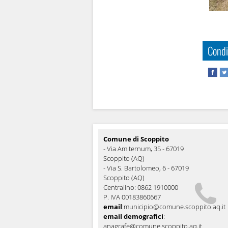
Condi
Comune di Scoppito
- Via Amiternum, 35 - 67019
Scoppito (AQ)
- Via S. Bartolomeo, 6 - 67019
Scoppito (AQ)
Centralino: 0862 1910000
P. IVA 00183860667
email
:
municipio@comune.scoppito.aq.it
email demografici
:
anagrafe@comune.scoppito.aq.it