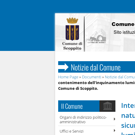
Notizie dal Comune
Home Page
»
Documenti
»
Notizie dal Com
contenimento dell'inquinamento lumin
Comune di Scoppito.
Inte
Il Comune
natu
Organi di indirizzo politico-
amministrativo
sicu
Uffici e Servizi