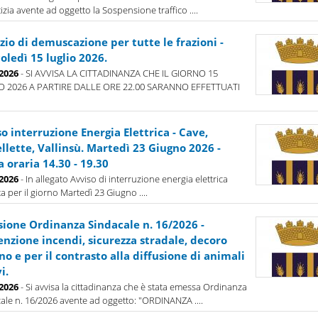
tizia avente ad oggetto la Sospensione traffico ....
zio di demuscazione per tutte le frazioni -
ledì 15 luglio 2026.
-2026
- SI AVVISA LA CITTADINANZA CHE IL GIORNO 15
O 2026 A PARTIRE DALLE ORE 22.00 SARANNO EFFETTUATI
o interruzione Energia Elettrica - Cave,
llette, Vallinsù. Martedì 23 Giugno 2026 -
a oraria 14.30 - 19.30
-2026
- In allegato Avviso di interruzione energia elettrica
ta per il giorno Martedì 23 Giugno ....
sione Ordinanza Sindacale n. 16/2026 -
enzione incendi, sicurezza stradale, decoro
o e per il contrasto alla diffusione di animali
i.
-2026
- Si avvisa la cittadinanza che è stata emessa Ordinanza
ale n. 16/2026 avente ad oggetto: "ORDINANZA ....