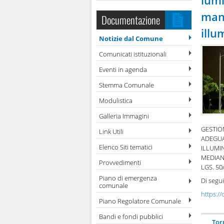
lum
manu
Documentazione
illu
Notizie dal Comune
Comunicati istituzionali
Eventi in agenda
Stemma Comunale
Modulistica
Galleria Immagini
GESTIO
Link Utili
ADEGUA
Elenco Siti tematici
ILLUMI
MEDIANT
Provvedimenti
LGS. 50
Piano di emergenza
Di segui
comunale
https://
Piano Regolatore Comunale
Bandi e fondi pubblici
Tor