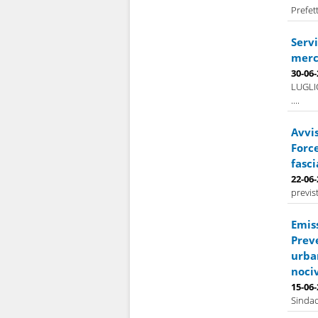
Prefet
Servi
merco
30-06
LUGLI
....
Avvis
Force
fasci
22-06
previs
Emis
Prev
urban
nociv
15-06
Sindac