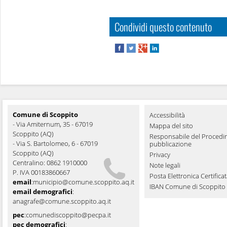
Condividi questo contenuto
Comune di Scoppito
Accessibilità
- Via Amiternum, 35 - 67019
Mappa del sito
Scoppito (AQ)
Responsabile del Procedi
- Via S. Bartolomeo, 6 - 67019
pubblicazione
Scoppito (AQ)
Privacy
Centralino: 0862 1910000
Note legali
P. IVA 00183860667
Posta Elettronica Certifica
email
:
municipio@comune.scoppito.aq.it
IBAN Comune di Scoppito
email demografici
:
anagrafe@comune.scoppito.aq.it
pec
:
comunediscoppito@pecpa.it
pec demografici
: