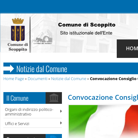
HOM
Notizie dal Comune
Home Page
»
Documenti
»
Notizie dal Comune
»
Convocazione Consiglio
Convocazione Consig
Il Comune
Organi di indirizzo politico-
amministrativo
Uffici e Servizi