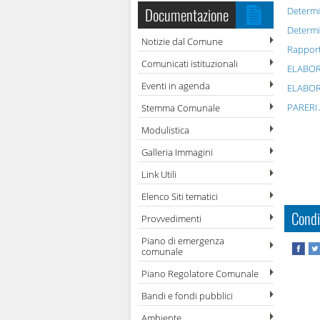
Documentazione
Determi
Determi
Notizie dal Comune
Rapport
Comunicati istituzionali
ELABOR
Eventi in agenda
ELABOR
PARERI 
Stemma Comunale
Modulistica
Galleria Immagini
Link Utili
Elenco Siti tematici
Condi
Provvedimenti
Piano di emergenza
comunale
Piano Regolatore Comunale
Bandi e fondi pubblici
Ambiente