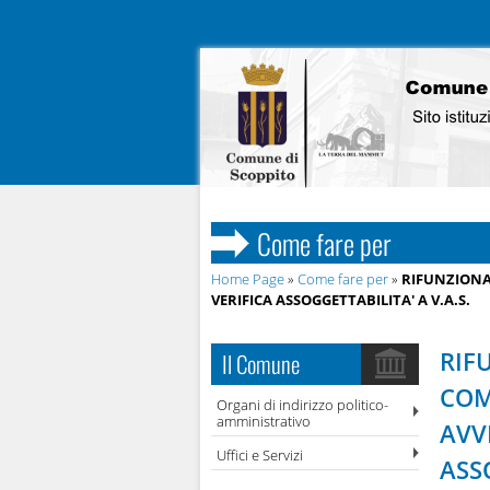
Come fare per
Home Page
»
Come fare per
»
RIFUNZIONA
VERIFICA ASSOGGETTABILITA' A V.A.S.
RIF
Il Comune
COM
Organi di indirizzo politico-
amministrativo
AVV
Uffici e Servizi
ASSO