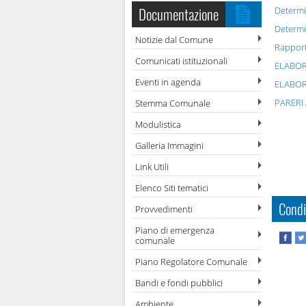
Documentazione
Determi
Determi
Notizie dal Comune
Rapport
Comunicati istituzionali
ELABOR
Eventi in agenda
ELABOR
PARERI 
Stemma Comunale
Modulistica
Galleria Immagini
Link Utili
Elenco Siti tematici
Condi
Provvedimenti
Piano di emergenza
comunale
Piano Regolatore Comunale
Bandi e fondi pubblici
Ambiente