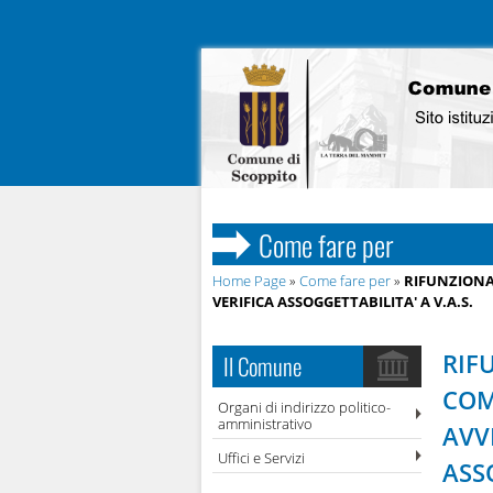
Come fare per
Home Page
»
Come fare per
»
RIFUNZIONA
VERIFICA ASSOGGETTABILITA' A V.A.S.
RIF
Il Comune
COM
Organi di indirizzo politico-
amministrativo
AVV
Uffici e Servizi
ASSO