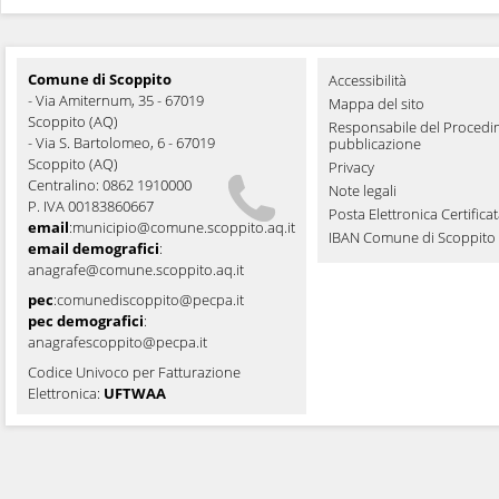
Comune di Scoppito
Accessibilità
- Via Amiternum, 35 - 67019
Mappa del sito
Scoppito (AQ)
Responsabile del Procedi
- Via S. Bartolomeo, 6 - 67019
pubblicazione
Scoppito (AQ)
Privacy
Centralino: 0862 1910000
Note legali
P. IVA 00183860667
Posta Elettronica Certifica
email
:
municipio@comune.scoppito.aq.it
IBAN Comune di Scoppito
email demografici
:
anagrafe@comune.scoppito.aq.it
pec
:
comunediscoppito@pecpa.it
pec demografici
:
anagrafescoppito@pecpa.it
Codice Univoco per Fatturazione
Elettronica:
UFTWAA