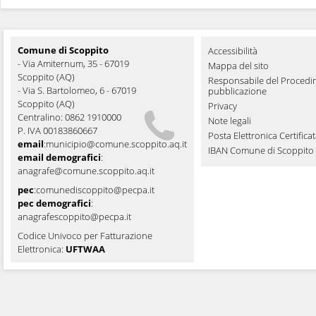
Comune di Scoppito
Accessibilità
- Via Amiternum, 35 - 67019
Mappa del sito
Scoppito (AQ)
Responsabile del Procedi
- Via S. Bartolomeo, 6 - 67019
pubblicazione
Scoppito (AQ)
Privacy
Centralino: 0862 1910000
Note legali
P. IVA 00183860667
Posta Elettronica Certifica
email
:
municipio@comune.scoppito.aq.it
IBAN Comune di Scoppito
email demografici
:
anagrafe@comune.scoppito.aq.it
pec
:
comunediscoppito@pecpa.it
pec demografici
:
anagrafescoppito@pecpa.it
Codice Univoco per Fatturazione
Elettronica:
UFTWAA