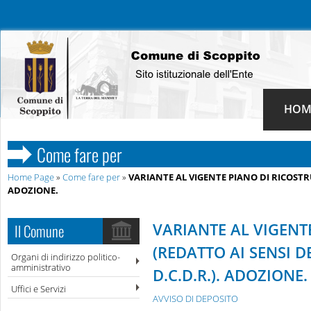
HOM
Come fare per
Home Page
»
Come fare per
»
VARIANTE AL VIGENTE PIANO DI RICOSTRUZ
ADOZIONE.
VARIANTE AL VIGENT
Il Comune
(REDATTO AI SENSI D
Organi di indirizzo politico-
amministrativo
D.C.D.R.). ADOZIONE.
Uffici e Servizi
AVVISO DI DEPOSITO