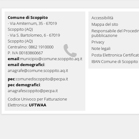
Comune di Scoppito
Accessibilità
- Via Amiternum, 35 - 67019
Mappa del sito
Scoppito (AQ)
Responsabile del Procedi
- Via S. Bartolomeo, 6 - 67019
pubblicazione
Scoppito (AQ)
Privacy
Centralino: 0862 1910000
Note legali
P. IVA 00183860667
Posta Elettronica Certifica
email
:
municipio@comune.scoppito.aq.it
IBAN Comune di Scoppito
email demografici
:
anagrafe@comune.scoppito.aq.it
pec
:
comunediscoppito@pecpa.it
pec demografici
:
anagrafescoppito@pecpa.it
Codice Univoco per Fatturazione
Elettronica:
UFTWAA