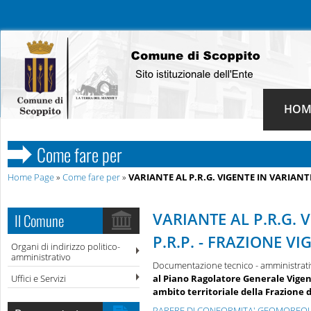
HOM
Come fare per
Home Page
»
Come fare per
»
VARIANTE AL P.R.G. VIGENTE IN VARIANTE
VARIANTE AL P.R.G. 
Il Comune
P.R.P. - FRAZIONE VI
Organi di indirizzo politico-
amministrativo
Documentazione tecnico - amministrati
Uffici e Servizi
al Piano Ragolatore Generale Vigent
ambito territoriale della Frazione d
PARERE DI CONFORMITA' GEOMORFOLOGI