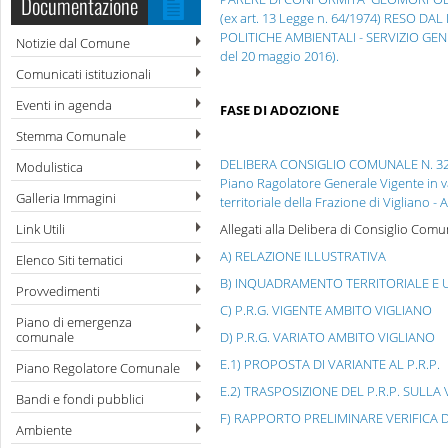
Documentazione
(ex art. 13 Legge n. 64/1974) RESO 
POLITICHE AMBIENTALI - SERVIZIO GENI
Notizie dal Comune
del 20 maggio 2016).
Comunicati istituzionali
Eventi in agenda
FASE DI ADOZIONE
Stemma Comunale
DELIBERA CONSIGLIO COMUNALE N. 32 
Modulistica
Piano Ragolatore Generale Vigente in v
Galleria Immagini
territoriale della Frazione di Vigliano -
Link Utili
Allegati alla Delibera di Consiglio Comu
A) RELAZIONE ILLUSTRATIVA
Elenco Siti tematici
B) INQUADRAMENTO TERRITORIALE E 
Provvedimenti
C) P.R.G. VIGENTE AMBITO VIGLIANO
Piano di emergenza
comunale
D) P.R.G. VARIATO AMBITO VIGLIANO
E.1) PROPOSTA DI VARIANTE AL P.R.P.
Piano Regolatore Comunale
E.2) TRASPOSIZIONE DEL P.R.P. SULLA 
Bandi e fondi pubblici
F) RAPPORTO PRELIMINARE VERIFICA D
Ambiente