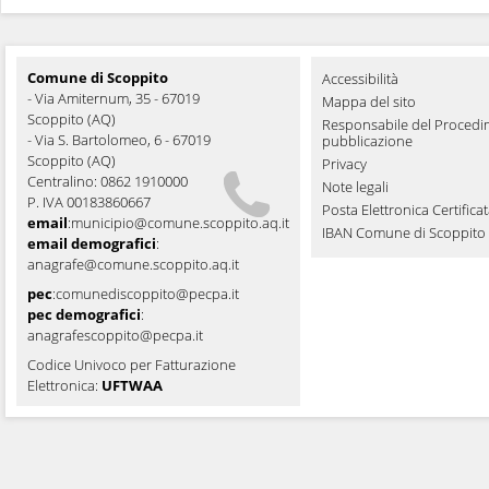
Comune di Scoppito
Accessibilità
- Via Amiternum, 35 - 67019
Mappa del sito
Scoppito (AQ)
Responsabile del Procedi
- Via S. Bartolomeo, 6 - 67019
pubblicazione
Scoppito (AQ)
Privacy
Centralino: 0862 1910000
Note legali
P. IVA 00183860667
Posta Elettronica Certifica
email
:
municipio@comune.scoppito.aq.it
IBAN Comune di Scoppito
email demografici
:
anagrafe@comune.scoppito.aq.it
pec
:
comunediscoppito@pecpa.it
pec demografici
:
anagrafescoppito@pecpa.it
Codice Univoco per Fatturazione
Elettronica:
UFTWAA