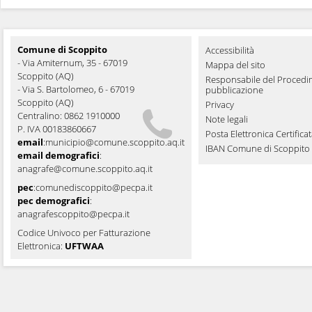
Comune di Scoppito
Accessibilità
- Via Amiternum, 35 - 67019
Mappa del sito
Scoppito (AQ)
Responsabile del Procedi
- Via S. Bartolomeo, 6 - 67019
pubblicazione
Scoppito (AQ)
Privacy
Centralino: 0862 1910000
Note legali
P. IVA 00183860667
Posta Elettronica Certifica
email
:
municipio@comune.scoppito.aq.it
IBAN Comune di Scoppito
email demografici
:
anagrafe@comune.scoppito.aq.it
pec
:
comunediscoppito@pecpa.it
pec demografici
:
anagrafescoppito@pecpa.it
Codice Univoco per Fatturazione
Elettronica:
UFTWAA