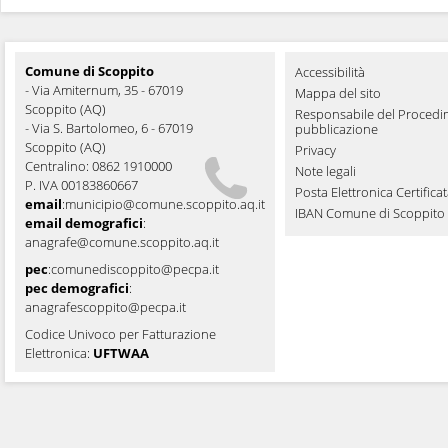
Comune di Scoppito
Accessibilità
- Via Amiternum, 35 - 67019
Mappa del sito
Scoppito (AQ)
Responsabile del Procedi
- Via S. Bartolomeo, 6 - 67019
pubblicazione
Scoppito (AQ)
Privacy
Centralino: 0862 1910000
Note legali
P. IVA 00183860667
Posta Elettronica Certifica
email
:
municipio@comune.scoppito.aq.it
IBAN Comune di Scoppito
email demografici
:
anagrafe@comune.scoppito.aq.it
pec
:
comunediscoppito@pecpa.it
pec demografici
:
anagrafescoppito@pecpa.it
Codice Univoco per Fatturazione
Elettronica:
UFTWAA