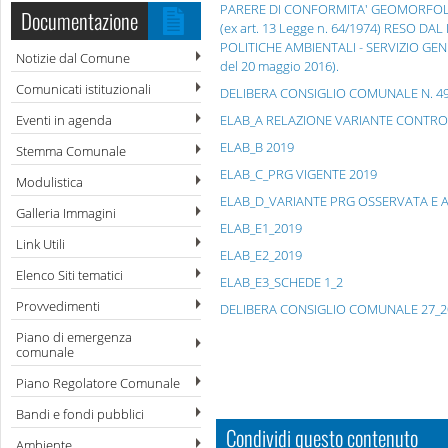
PARERE DI CONFORMITA' GEOMORFOLOGI
Documentazione
(ex art. 13 Legge n. 64/1974) RESO 
POLITICHE AMBIENTALI - SERVIZIO GENI
Notizie dal Comune
del 20 maggio 2016).
Comunicati istituzionali
DELIBERA CONSIGLIO COMUNALE N. 49 
Eventi in agenda
ELAB_A RELAZIONE VARIANTE CONTR
ELAB_B 2019
Stemma Comunale
ELAB_C_PRG VIGENTE 2019
Modulistica
ELAB_D_VARIANTE PRG OSSERVATA E
Galleria Immagini
ELAB_E1_2019
Link Utili
ELAB_E2_2019
Elenco Siti tematici
ELAB_E3_SCHEDE 1_2
Provvedimenti
DELIBERA CONSIGLIO COMUNALE 27_2
Piano di emergenza
comunale
Piano Regolatore Comunale
Bandi e fondi pubblici
Condividi questo contenuto
Ambiente